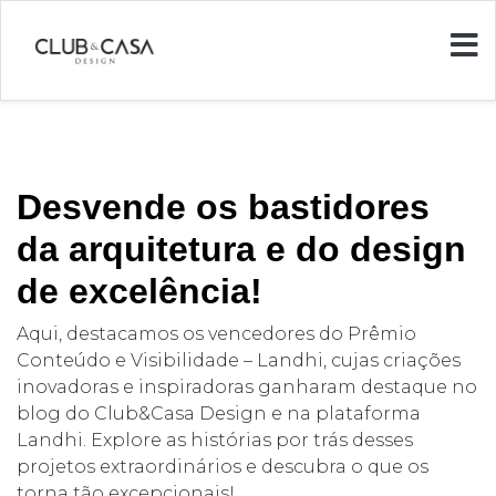
Desvende os bastidores
da arquitetura e do design
de excelência!
Aqui, destacamos os vencedores do Prêmio
Conteúdo e Visibilidade – Landhi, cujas criações
inovadoras e inspiradoras ganharam destaque no
blog do Club&Casa Design e na plataforma
Landhi. Explore as histórias por trás desses
projetos extraordinários e descubra o que os
torna tão excepcionais!