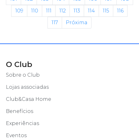
109
110
111
112
113
114
115
116
117
Próxima
O Club
Sobre o Club
Lojas associadas
Club&Casa Home
Benefícios
Experiências
Eventos