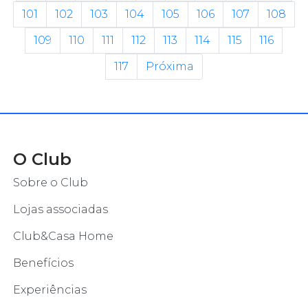
101
102
103
104
105
106
107
108
109
110
111
112
113
114
115
116
117
Próxima
O Club
Sobre o Club
Lojas associadas
Club&Casa Home
Benefícios
Experiências