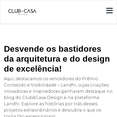
Desvende os bastidores
da arquitetura e do design
de excelência!
Aqui, destacamos os vencedores do Prêmio
Conteúdo e Visibilidade – Landhi, cujas criações
inovadoras e inspiradoras ganharam destaque no
blog do Club&Casa Design e na plataforma
Landhi. Explore as histórias por trás desses
projetos extraordinários e descubra o que os
torna tão excepcionais!