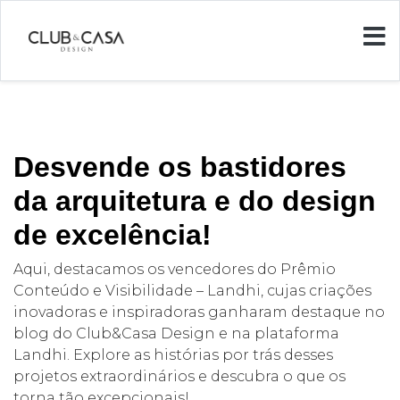
Desvende os bastidores
da arquitetura e do design
de excelência!
Aqui, destacamos os vencedores do Prêmio
Conteúdo e Visibilidade – Landhi, cujas criações
inovadoras e inspiradoras ganharam destaque no
blog do Club&Casa Design e na plataforma
Landhi. Explore as histórias por trás desses
projetos extraordinários e descubra o que os
torna tão excepcionais!