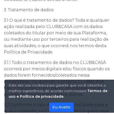
3. Tratamento de dados
3.1 O que é tratamento de dados? Toda e qualquer
ação realizada pelo CLUB&CASA com os dados
coletados do titular por meio de sua Plataforma,
ou mediante uso por terceiros para realização de
suas atividades, o que ocorrerá nos termos desta
Política de Privacidade.
3.1.1 Todo o tratamento de dados no CLUB&CASA
ocorrerá por meios digitais e/ou físicos quando os
dados forem fornecidos/coletados nessa
modalidade, ou, quando o próprio CLUB&CASA
Este site usa cookies para garantir que você obtenha a
fizer o tratamento em papel, anotações físicas,
melhor experiência, de acordo com nossos
Termos de
guarda de documentos, entre outros.
uso e Política de privacidade.
3.2 Conforme o tipo de dado e a finalidade para a
Eu Aceito
qual é coletado, o CLUB&CASA definirá quem será