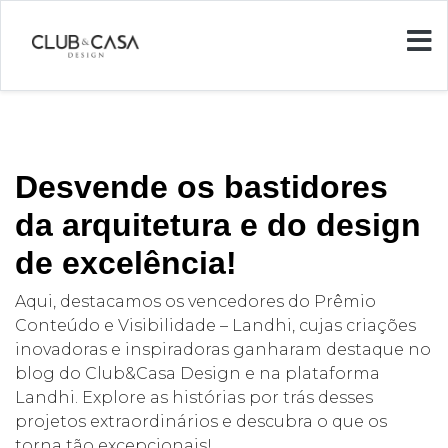
Desvende os bastidores
da arquitetura e do design
de excelência!
Aqui, destacamos os vencedores do Prêmio
Conteúdo e Visibilidade – Landhi, cujas criações
inovadoras e inspiradoras ganharam destaque no
blog do Club&Casa Design e na plataforma
Landhi. Explore as histórias por trás desses
projetos extraordinários e descubra o que os
torna tão excepcionais!