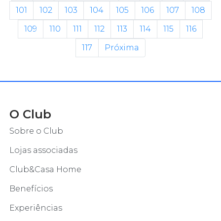
101
102
103
104
105
106
107
108
109
110
111
112
113
114
115
116
117
Próxima
O Club
Sobre o Club
Lojas associadas
Club&Casa Home
Benefícios
Experiências