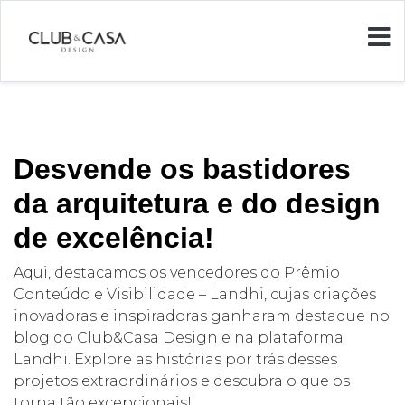
Desvende os bastidores
da arquitetura e do design
de excelência!
Aqui, destacamos os vencedores do Prêmio
Conteúdo e Visibilidade – Landhi, cujas criações
inovadoras e inspiradoras ganharam destaque no
blog do Club&Casa Design e na plataforma
Landhi. Explore as histórias por trás desses
projetos extraordinários e descubra o que os
torna tão excepcionais!