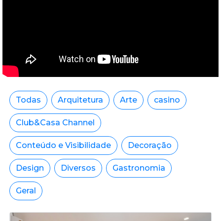
Todas
Arquitetura
Arte
casino
Club&Casa Channel
Conteúdo e Visibilidade
Decoração
Design
Diversos
Gastronomia
Geral