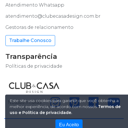
Atendimento Whatsapp
atendimento@clubecasadesign.com.br
Gestoras de relacionamento
Trabalhe Conosco
Transparência
Políticas de privacidade
Este site usa cookies para garantir que você obtenha a
Nossas mídias
melhor experiência, de acordo com nossos
Termos de
uso e Política de privacidade.
Eu Aceito