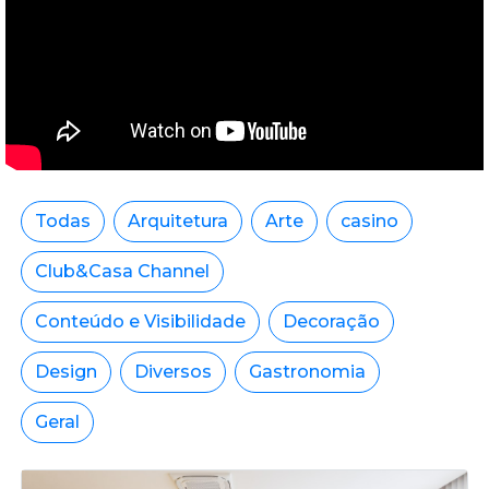
Todas
Arquitetura
Arte
casino
Club&Casa Channel
Conteúdo e Visibilidade
Decoração
Design
Diversos
Gastronomia
Geral