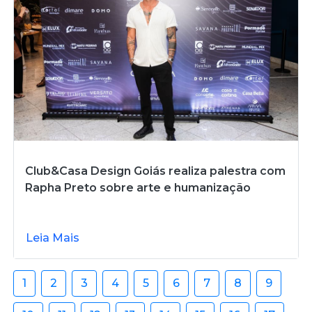
Club&Casa Design Goiás realiza palestra com
Rapha Preto sobre arte e humanização
Leia Mais
1
2
3
4
5
6
7
8
9