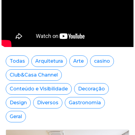
Todas
Arquitetura
Arte
casino
Club&Casa Channel
Conteúdo e Visibilidade
Decoração
Design
Diversos
Gastronomia
Geral