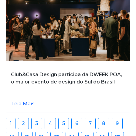
Club&Casa Design participa da DWEEK POA,
o maior evento de design do Sul do Brasil
Leia Mais
1
2
3
4
5
6
7
8
9