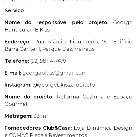
Serviço
Nome do responsável pelo projeto:
George
Harraquian B Kiss
Endereço:
Rua Márcio Figueiredo, 90, Edifício
Barra Center I, Parque Dez, Manaus
Telefone:
(92) 98114-7479
E-mail:
georgebkiss@gmail.com
Instagram:
@georgebkiss.arquiteto
Nome do projeto:
Reforma Cozinha e Espaço
Gourmet
Metragem:
38 m²
Fornecedores Club&Casa:
Loja Dinâmica Design
e COMAC Pisos e Revestimentos