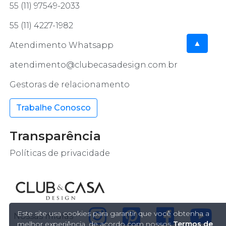
55 (11) 97549-2033
55 (11) 4227-1982
▲
Atendimento Whatsapp
atendimento@clubecasadesign.com.br
Gestoras de relacionamento
Trabalhe Conosco
Transparência
Políticas de privacidade
Este site usa cookies para garantir que você obtenha a
Nossas mídias
melhor experiência, de acordo com nossos
Termos de