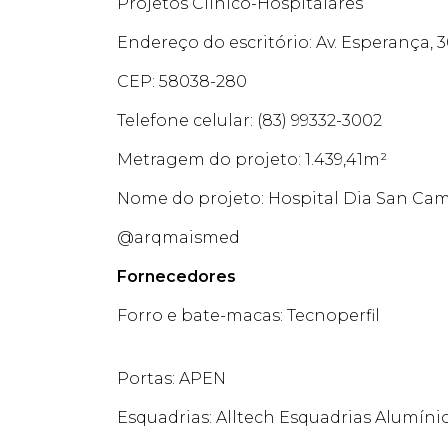
Projetos Clínico-Hospitalares
Endereço do escritório: Av. Esperança, 30
CEP: 58038-280
Telefone celular: (83) 99332-3002
Metragem do projeto: 1.439,41m²
Nome do projeto: Hospital Dia San Cam
@arqmaismed
Fornecedores
Forro e bate-macas: Tecnoperfil
Portas: APEN
Esquadrias: Alltech Esquadrias Alumíni