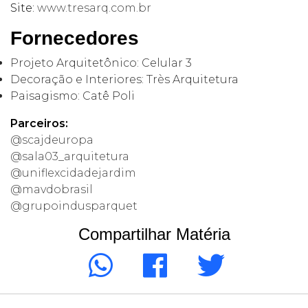
Site:
www.tresarq.com.br
Fornecedores
Projeto Arquitetônico: Celular 3
Decoração e Interiores: Très Arquitetura
Paisagismo: Catê Poli
Parceiros:
@scajdeuropa
@sala03_arquitetura
@uniflexcidadejardim
@mavdobrasil
@grupoindusparquet
Compartilhar Matéria