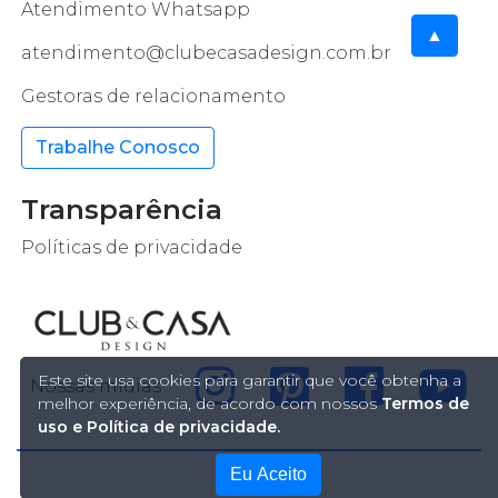
Atendimento Whatsapp
▲
atendimento@clubecasadesign.com.br
Gestoras de relacionamento
Trabalhe Conosco
Transparência
Políticas de privacidade
Este site usa cookies para garantir que você obtenha a
Nossas mídias
melhor experiência, de acordo com nossos
Termos de
uso e Política de privacidade.
Eu Aceito