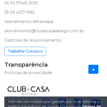
55 (11) 97549-2033
55 (11) 4227-1982
Atendimento Whatsapp
atendimento@clubecasadesign.com.br
Gestoras de relacionamento
Trabalhe Conosco
Transparência
▲
Políticas de privacidade
Este site usa cookies para garantir que você obtenha a
Nossas mídias
melhor experiência, de acordo com nossos
Termos de