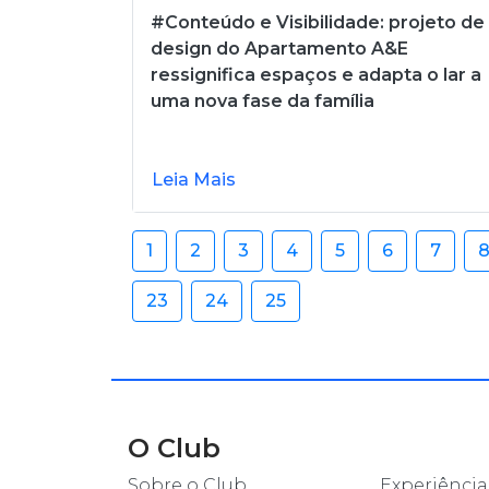
#Conteúdo e Visibilidade: projeto de
design do Apartamento A&E
ressignifica espaços e adapta o lar a
uma nova fase da família
Leia Mais
1
2
3
4
5
6
7
23
24
25
O Club
Sobre o Club
Experiência