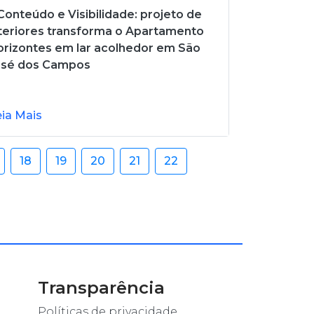
onteúdo e Visibilidade: projeto de
teriores transforma o Apartamento
rizontes em lar acolhedor em São
osé dos Campos
eia Mais
18
19
20
21
22
Transparência
Políticas de privacidade