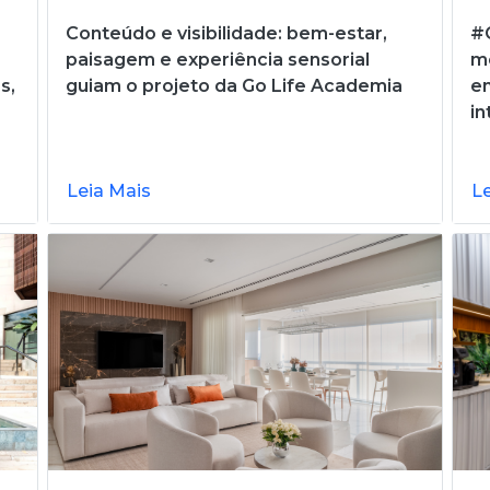
Conteúdo e visibilidade: bem-estar,
#C
paisagem e experiência sensorial
me
s,
guiam o projeto da Go Life Academia
en
in
Leia Mais
L