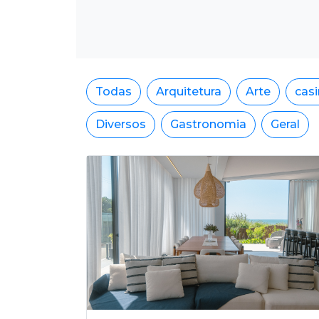
Todas
Arquitetura
Arte
cas
Diversos
Gastronomia
Geral