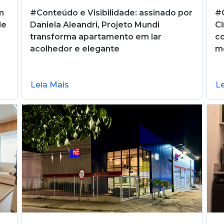
m
#Conteúdo e Visibilidade: assinado por
#C
de
Daniela Aleandri, Projeto Mundi
Cl
transforma apartamento em lar
c
acolhedor e elegante
m
Leia Mais
L