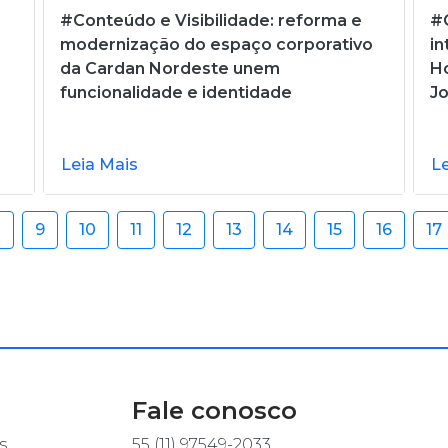
#Conteúdo e Visibilidade: reforma e
#C
modernização do espaço corporativo
in
da Cardan Nordeste unem
Ho
funcionalidade e identidade
J
Leia Mais
L
8
9
10
11
12
13
14
15
16
17
Fale conosco
s
55 (11) 97549-2033