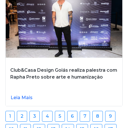
Club&Casa Design Goiás realiza palestra com
Rapha Preto sobre arte e humanização
Leia Mais
1
2
3
4
5
6
7
8
9