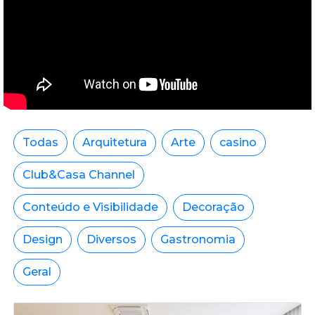
Todas
Arquitetura
Arte
casino
Club&Casa Channel
Conteúdo e Visibilidade
Decoração
Design
Diversos
Gastronomia
Geral