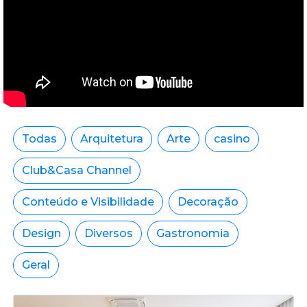
Todas
Arquitetura
Arte
casino
Club&Casa Channel
Conteúdo e Visibilidade
Decoração
Design
Diversos
Gastronomia
Geral