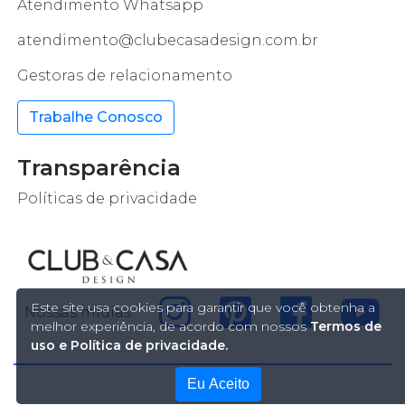
Atendimento Whatsapp
atendimento@clubecasadesign.com.br
Gestoras de relacionamento
Trabalhe Conosco
Transparência
Políticas de privacidade
Este site usa cookies para garantir que você obtenha a
Nossas mídias
melhor experiência, de acordo com nossos
Termos de
uso e Política de privacidade.
Eu Aceito