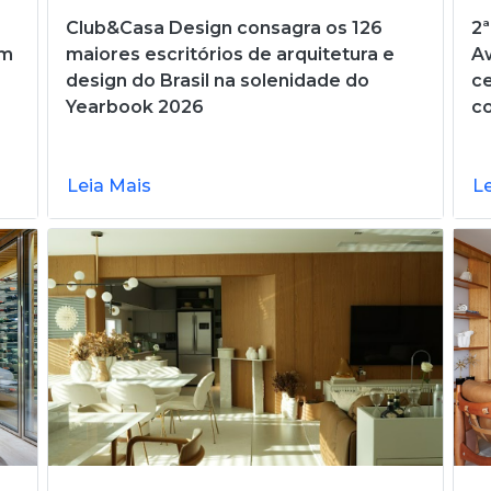
Club&Casa Design consagra os 126
2ª
em
maiores escritórios de arquitetura e
A
design do Brasil na solenidade do
ce
Yearbook 2026
c
Leia Mais
L