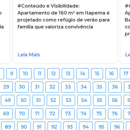
#Conteúdo e Visibilidade:
#C
o
Apartamento de 160 m² em Itapema é
Ap
projetado como refúgio de verão para
Ba
da
família que valoriza convivência
c
pr
Leia Mais
L
8
9
10
11
12
13
14
15
16
17
29
30
31
32
33
34
35
36
49
50
51
52
53
54
55
56
69
70
71
72
73
74
75
76
89
90
91
92
93
94
95
96