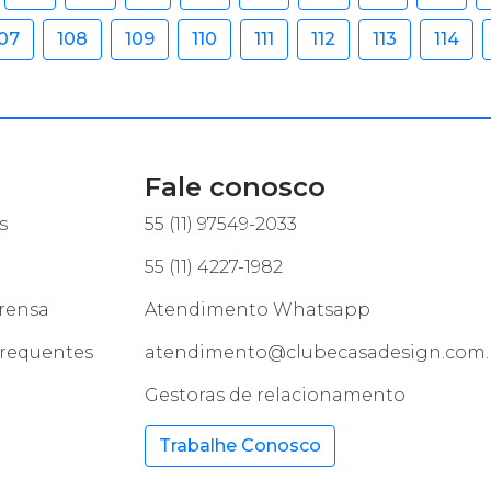
07
108
109
110
111
112
113
114
Fale conosco
s
55 (11) 97549-2033
55 (11) 4227-1982
rensa
Atendimento Whatsapp
frequentes
atendimento@clubecasadesign.com.
Gestoras de relacionamento
Trabalhe Conosco