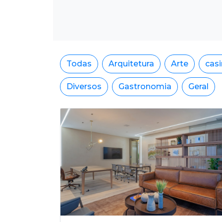
Todas
Arquitetura
Arte
cas
Diversos
Gastronomia
Geral