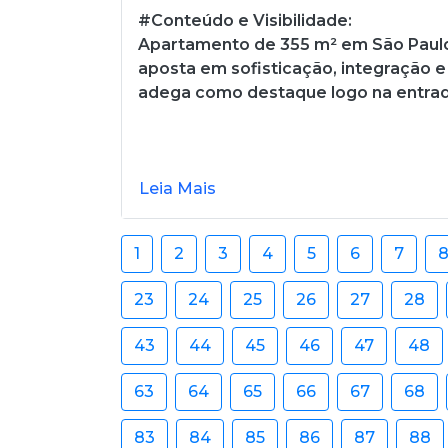
#Conteúdo e Visibilidade:
Apartamento de 355 m² em São Paul
aposta em sofisticação, integração e
adega como destaque logo na entra
Leia Mais
1
2
3
4
5
6
7
23
24
25
26
27
28
43
44
45
46
47
48
63
64
65
66
67
68
83
84
85
86
87
88