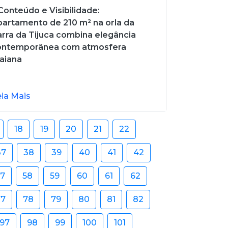
onteúdo e Visibilidade:
artamento de 210 m² na orla da
rra da Tijuca combina elegância
ontemporânea com atmosfera
aiana
eia Mais
18
19
20
21
22
37
38
39
40
41
42
57
58
59
60
61
62
77
78
79
80
81
82
97
98
99
100
101