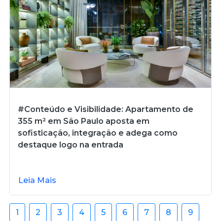
#Conteúdo e Visibilidade: Apartamento de
355 m² em São Paulo aposta em
sofisticação, integração e adega como
destaque logo na entrada
Leia Mais
1
2
3
4
5
6
7
8
9