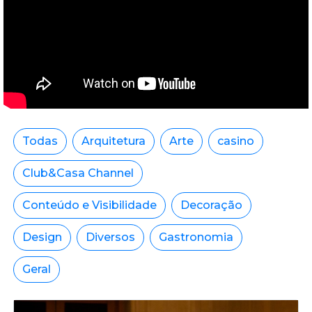
Todas
Arquitetura
Arte
casino
Club&Casa Channel
Conteúdo e Visibilidade
Decoração
Design
Diversos
Gastronomia
Geral