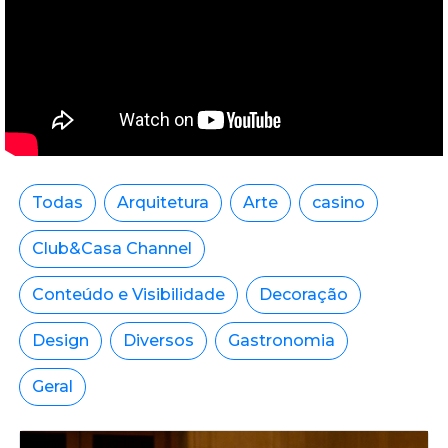
Todas
Arquitetura
Arte
casino
Club&Casa Channel
Conteúdo e Visibilidade
Decoração
Design
Diversos
Gastronomia
Geral