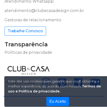
Atendimento Whatsapp
atendimento@clubecasadesign.com.br
Gestoras de relacionamento
Trabalhe Conosco
Transparência
Políticas de privacidade
Este site usa cookies para garantir que você obtenha a
Nossas mídias
melhor experiência, de acordo com nossos
Termos de
uso e Política de privacidade.
Eu Aceito