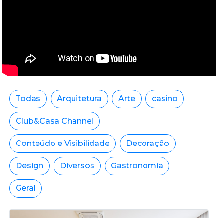
Todas
Arquitetura
Arte
casino
Club&Casa Channel
Conteúdo e Visibilidade
Decoração
Design
Diversos
Gastronomia
Geral