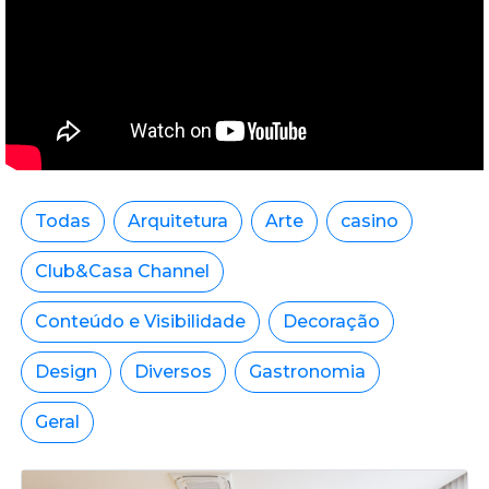
Todas
Arquitetura
Arte
casino
Club&Casa Channel
Conteúdo e Visibilidade
Decoração
Design
Diversos
Gastronomia
Geral