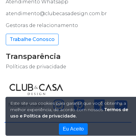
Atendimento Whatsapp
atendimento@clubecasadesign.com.br
Gestoras de relacionamento
Trabalhe Conosco
Transparência
Políticas de privacidade
Este site usa cookies para garantir que você obtenha a
Nossas mídias
melhor experiência, de acordo com nossos
Termos de
uso e Política de privacidade.
Eu Aceito