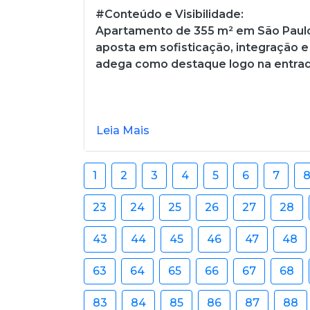
#Conteúdo e Visibilidade:
Apartamento de 355 m² em São Paul
aposta em sofisticação, integração e
adega como destaque logo na entra
Leia Mais
1
2
3
4
5
6
7
23
24
25
26
27
28
43
44
45
46
47
48
63
64
65
66
67
68
83
84
85
86
87
88