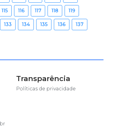
115
116
117
118
119
133
134
135
136
137
Transparência
Políticas de privacidade
br