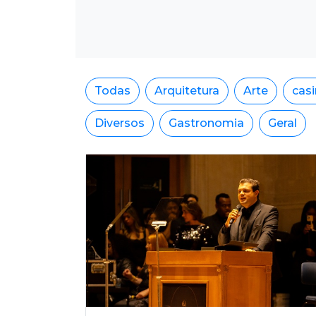
Todas
Arquitetura
Arte
cas
Diversos
Gastronomia
Geral