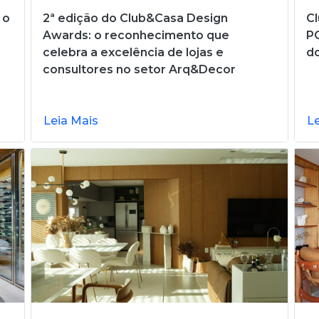
 o
2ª edição do Club&Casa Design
C
Awards: o reconhecimento que
PO
o
celebra a excelência de lojas e
do
consultores no setor Arq&Decor
Leia Mais
L