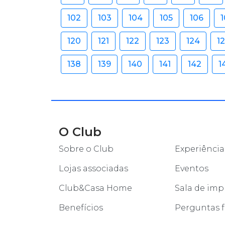
102
103
104
105
106
1
120
121
122
123
124
1
138
139
140
141
142
1
O Club
Sobre o Club
Experiência
Lojas associadas
Eventos
Club&Casa Home
Sala de imp
Benefícios
Perguntas 