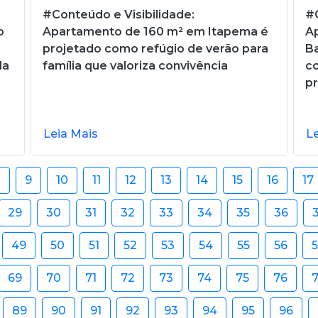
#Conteúdo e Visibilidade:
#C
o
Apartamento de 160 m² em Itapema é
Ap
projetado como refúgio de verão para
Ba
da
família que valoriza convivência
c
pr
Leia Mais
L
8
9
10
11
12
13
14
15
16
17
29
30
31
32
33
34
35
36
49
50
51
52
53
54
55
56
69
70
71
72
73
74
75
76
89
90
91
92
93
94
95
96