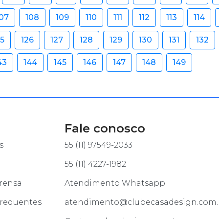
07
108
109
110
111
112
113
114
25
126
127
128
129
130
131
132
43
144
145
146
147
148
149
Fale conosco
s
55 (11) 97549-2033
55 (11) 4227-1982
rensa
Atendimento Whatsapp
frequentes
atendimento@clubecasadesign.com.