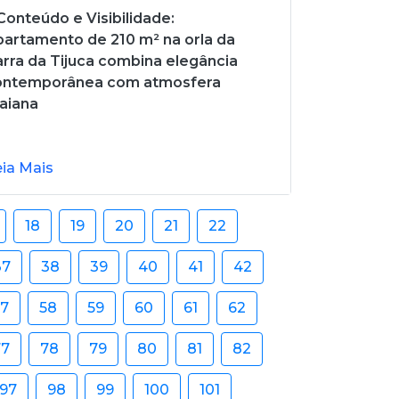
onteúdo e Visibilidade:
artamento de 210 m² na orla da
rra da Tijuca combina elegância
ontemporânea com atmosfera
aiana
eia Mais
18
19
20
21
22
37
38
39
40
41
42
57
58
59
60
61
62
77
78
79
80
81
82
97
98
99
100
101