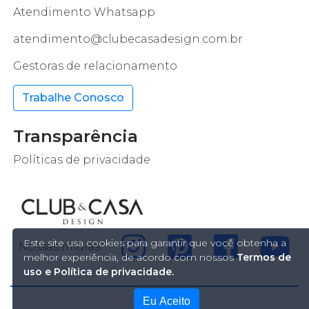
Atendimento Whatsapp
atendimento@clubecasadesign.com.br
Gestoras de relacionamento
Trabalhe Conosco
Transparência
Políticas de privacidade
Este site usa cookies para garantir que você obtenha a
Nossas mídias
melhor experiência, de acordo com nossos
Termos de
uso e Política de privacidade.
Eu Aceito