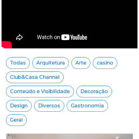
Todas
Arquitetura
Arte
casino
Club&Casa Channel
Conteúdo e Visibilidade
Decoração
Design
Diversos
Gastronomia
Geral