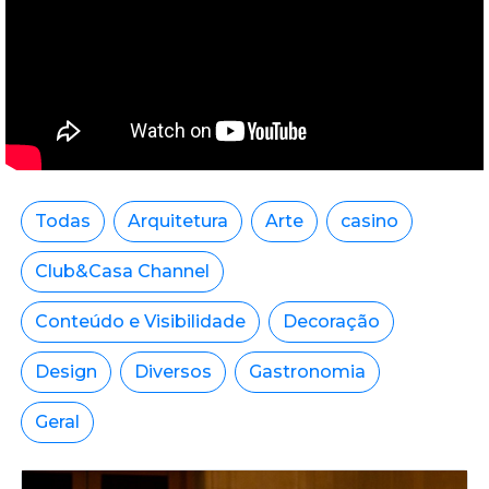
Todas
Arquitetura
Arte
casino
Club&Casa Channel
Conteúdo e Visibilidade
Decoração
Design
Diversos
Gastronomia
Geral