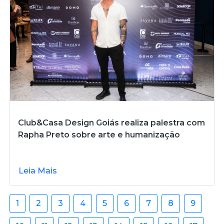
Club&Casa Design Goiás realiza palestra com
Rapha Preto sobre arte e humanização
Leia Mais
1
2
3
4
5
6
7
8
9