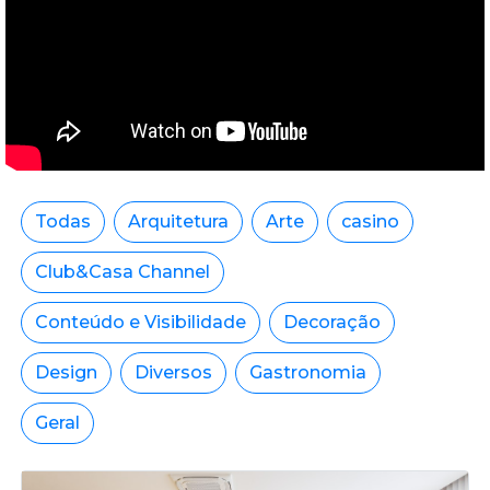
Todas
Arquitetura
Arte
casino
Club&Casa Channel
Conteúdo e Visibilidade
Decoração
Design
Diversos
Gastronomia
Geral