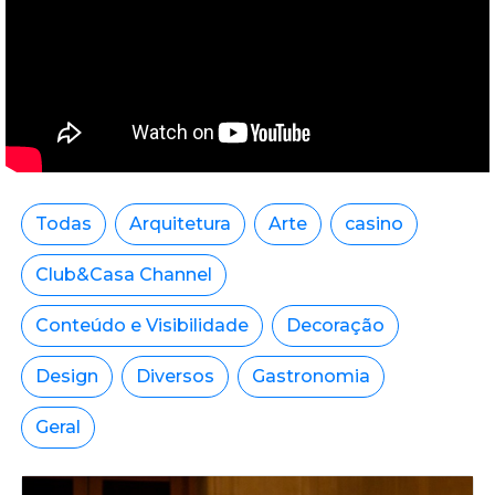
Todas
Arquitetura
Arte
casino
Club&Casa Channel
Conteúdo e Visibilidade
Decoração
Design
Diversos
Gastronomia
Geral