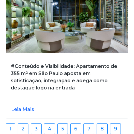
#Conteúdo e Visibilidade: Apartamento de
355 m² em São Paulo aposta em
sofisticação, integração e adega como
destaque logo na entrada
Leia Mais
1
2
3
4
5
6
7
8
9